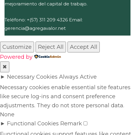
mejoramiento del capital de trabajo.
Teléfono: +(57) 311 209 4326 Email:
gerencia@agregavalor.net
Customize
Reject All
Accept All
Powered by
✖
►
Necessary Cookies
Always Active
Necessary cookies enable essential site features
like secure log-ins and consent preference
adjustments. They do not store personal data.
None
►
Functional Cookies
Remark
Functional cookies support features like content