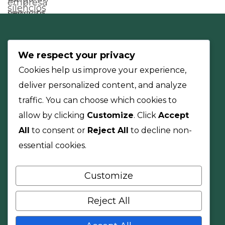
We respect your privacy
Cookies help us improve your experience,
deliver personalized content, and analyze
traffic. You can choose which cookies to
allow by clicking
Customize
. Click
Accept
All
to consent or
Reject All
to decline non-
essential cookies.
Customize
Nuestra Compañía
Reject All
Aumentamos su rentabilidad a través del
mejoramiento del capital de trabajo.