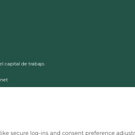
 capital de trabajo.
.net
 like secure log-ins and consent preference adjust