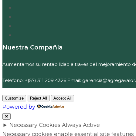
Nuestra Compañía
Aumentamos su rentabilidad a través del mejoramiento del
Teléfono: +(57) 311 209 4326 Email: gerencia@agregavalor
Customize
Reject All
Accept All
Powered by
✖
►
Necessary Cookies
Always Active
Necessary cookies enable essential site features