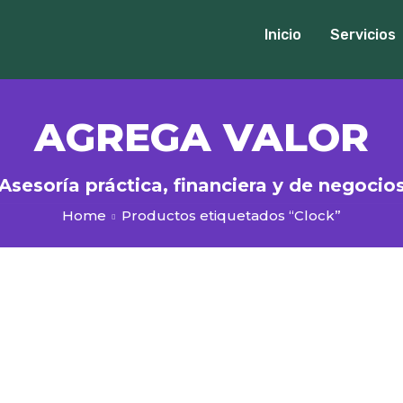
Inicio
Servicios
AGREGA VALOR
Asesoría práctica, financiera y de negocio
Home
Productos etiquetados “Clock”