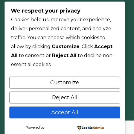
We respect your privacy
Cookies help us improve your experience,
deliver personalized content, and analyze
traffic. You can choose which cookies to
allow by clicking
Customize
. Click
Accept
All
to consent or
Reject All
to decline non-
essential cookies.
Customize
Nuestra Compañía
Reject All
Aumentamos su rentabilidad a través del
mejoramiento del capital de trabajo.
Accept All
Teléfono: +(57) 311 209 4326 Email:
Powered by