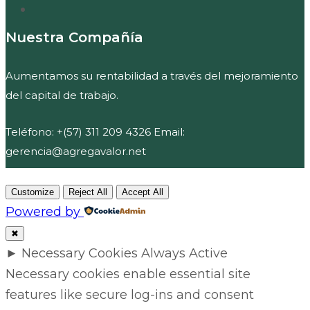
Nuestra Compañía
Aumentamos su rentabilidad a través del mejoramiento
del capital de trabajo.
Teléfono: +(57) 311 209 4326 Email:
gerencia@agregavalor.net
Customize
Reject All
Accept All
Powered by
✖
►
Necessary Cookies
Always Active
Necessary cookies enable essential site
features like secure log-ins and consent