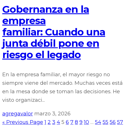
Gobernanza en la
empresa
familiar: Cuando una
junta débil pone en
riesgo el legado
En la empresa familiar, el mayor riesgo no
siempre viene del mercado. Muchas veces está
en la mesa donde se toman las decisiones. He
visto organizaci...
agregavalor
marzo 3, 2026
« Previous Page
1
2
3
4
5
6
7
8
9
10
…
54
55
56
57