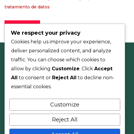
tratamiento de datos
We respect your privacy
Cookies help us improve your experience,
deliver personalized content, and analyze
traffic. You can choose which cookies to
allow by clicking
Customize
. Click
Accept
All
to consent or
Reject All
to decline non-
essential cookies.
Customize
Nuestra Compañía
Reject All
Aumentamos su rentabilidad a través del
mejoramiento del capital de trabajo.