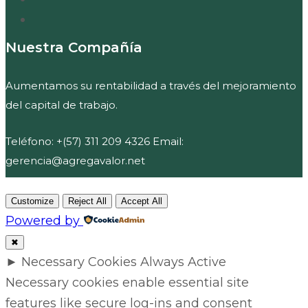
Nuestra Compañía
Aumentamos su rentabilidad a través del mejoramiento
del capital de trabajo.
Teléfono: +(57) 311 209 4326 Email:
gerencia@agregavalor.net
Customize
Reject All
Accept All
Powered by
✖
►
Necessary Cookies
Always Active
Necessary cookies enable essential site
features like secure log-ins and consent