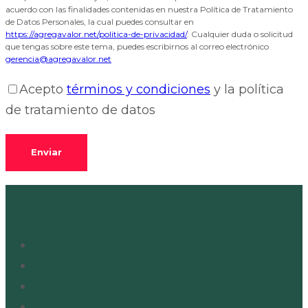
acuerdo con las finalidades contenidas en nuestra Política de Tratamiento
de Datos Personales, la cual puedes consultar en
https://agregavalor.net/politica-de-privacidad/
. Cualquier duda o solicitud
que tengas sobre este tema, puedes escribirnos al correo electrónico
gerencia@agregavalor.net
Acepto
términos y condiciones
y la política
de tratamiento de datos